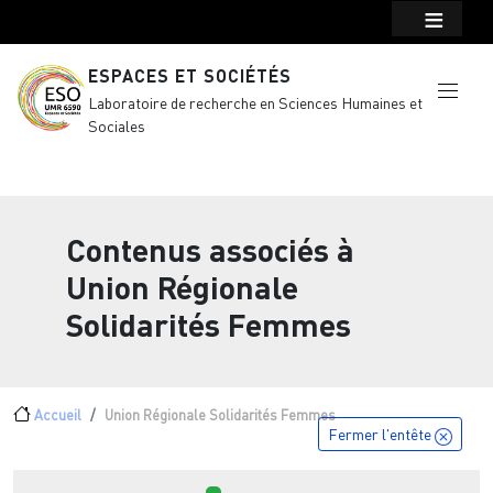
Menu top Header
Aller au contenu principal
ESPACES ET SOCIÉTÉS
Laboratoire de recherche en Sciences Humaines et
Sociales
Contenus associés à
Union Régionale
Solidarités Femmes
Fil d'Ariane
Accueil
Union Régionale Solidarités Femmes
Fermer l'entête