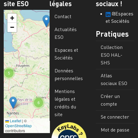
site ESO
légales
sociaux !
@Espaces
Contact
+
et Sociétés
−
Actualités
Pratiques
ESO
Collection
Espaces et
ESO HAL-
Sociétés
SHS
Données
5
Atlas
personnelles
sociaux ESO
Mentions
Créer un
légales et
6
compte
crédits du
site
Se connecter
Leaflet
|
©
Image
OpenStreetMap
Mot de passe
contributors