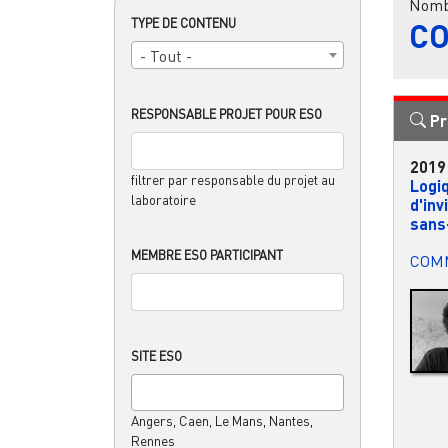
Nombr
TYPE DE CONTENU
CO
- Tout -
RESPONSABLE PROJET POUR ESO
Pr
2019
filtrer par responsable du projet au
Logi
laboratoire
d'inv
sans-
MEMBRE ESO PARTICIPANT
COM
SITE ESO
Angers, Caen, Le Mans, Nantes,
Rennes