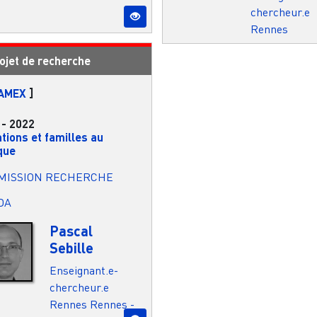
chercheur.e
Rennes
ojet de recherche
AMEX
]
-
2022
tions et familles au
que
MISSION RECHERCHE
IDA
Pascal
Sebille
Enseignant.e-
chercheur.e
Rennes
Rennes -