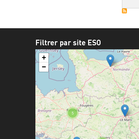
Filtrer par site ESO
+
−
5