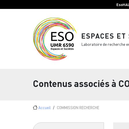
Menu top Header
Aller au contenu principal
EsoHA
ESPACES ET
Laboratoire de recherche e
Contenus associés à
C
Fil d'Ariane
Accueil
COMMISSION RECHERCHE