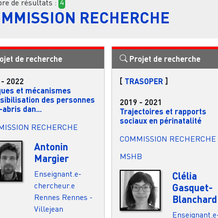
e de résultats :
4
MMISSION RECHERCHE
ojet de recherche
Projet de recherche
-
2022
[
TRASOPER
]
ques et mécanismes
isibilisation des personnes
2019
-
2021
abris dan...
Trajectoires et rapports
sociaux en périnatalité
MISSION RECHERCHE
COMMISSION RECHERCHE
Antonin
MSHB
Margier
Enseignant.e-
Clélia
chercheur.e
Gasquet-
Rennes
Rennes -
Blanchard
Villejean
Enseignant.e