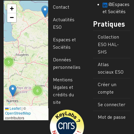
@Espaces
Contact
+
et Sociétés
−
Actualités
Pratiques
ESO
Collection
Espaces et
ESO HAL-
Sociétés
SHS
Données
5
Atlas
personnelles
sociaux ESO
Mentions
Créer un
légales et
6
compte
crédits du
site
Se connecter
Leaflet
|
©
Image
OpenStreetMap
Mot de passe
contributors