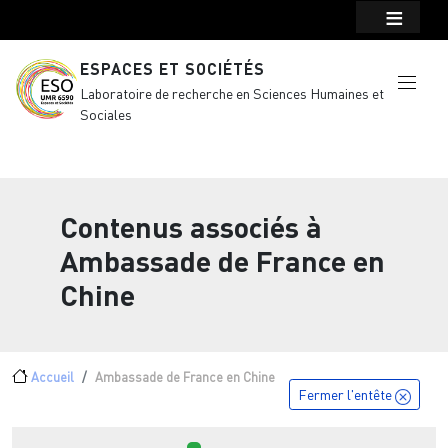
Menu top Header
Aller au contenu principal
ESPACES ET SOCIÉTÉS
Laboratoire de recherche en Sciences Humaines et
Sociales
Contenus associés à
Ambassade de France en
Chine
Fil d'Ariane
Accueil
Ambassade de France en Chine
Fermer l'entête