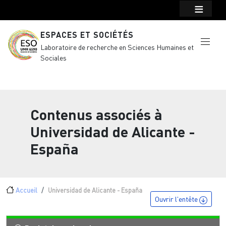
Menu top Header
Aller au contenu principal
ESPACES ET SOCIÉTÉS
Laboratoire de recherche en Sciences Humaines et
Sociales
Contenus associés à
Universidad de Alicante -
España
Fil d'Ariane
Accueil
Universidad de Alicante - España
Ouvrir l'entête