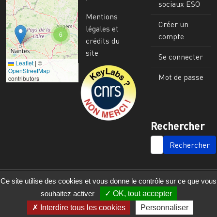
sociaux ESO
Mentions
Créer un
légales et
6
compte
crédits du
site
Se connecter
Leaflet
|
©
Image
OpenStreetMap
Mot de passe
contributors
Rechercher
SEARCH
Ce site utilise des cookies et vous donne le contrôle sur ce que vous
souhaitez activer
OK, tout accepter
Interdire tous les cookies
Personnaliser