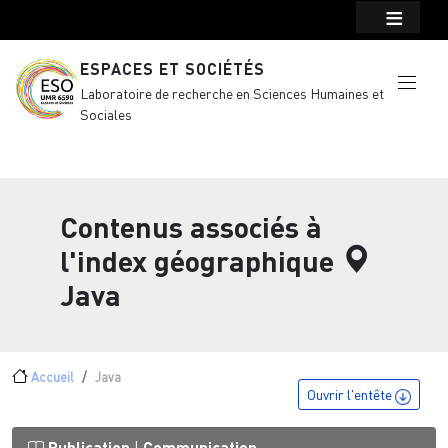
Menu top Header
Aller au contenu principal
ESPACES ET SOCIÉTÉS
Laboratoire de recherche en Sciences Humaines et
Sociales
Contenus associés à
l'index géographique
Java
Fil d'Ariane
Accueil
Java
Ouvrir l'entête
Publication
Communication