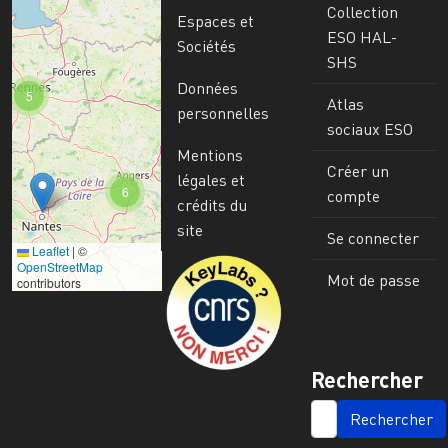
Collection
Espaces et
ESO HAL-
Sociétés
SHS
Données
5
Atlas
personnelles
sociaux ESO
Mentions
Créer un
légales et
6
compte
crédits du
site
Se connecter
Leaflet
|
©
Image
OpenStreetMap
Mot de passe
contributors
Rechercher
SEARCH