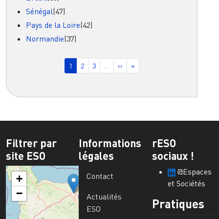
Sénégal
(47)
Pays de la Loire
(42)
Normandie
(37)
Pagination
Page courante
Page
Page
Page suivante
Dernière page
1
2
3
…
››
»
Filtrer par
Informations
rESO
site ESO
légales
sociaux !
@Espaces
Contact
+
et Sociétés
−
Actualités
Pratiques
ESO