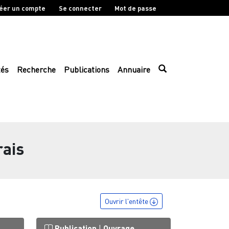
éer un compte
Se connecter
Mot de passe
tés
Recherche
Publications
Annuaire
rais
Ouvrir l'entête
Publication
|
Ouvrage