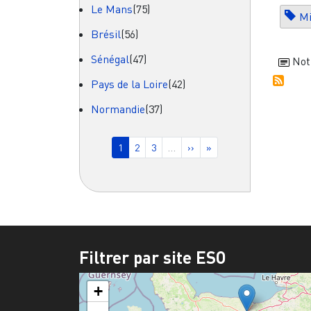
Le Mans
(75)
Mi
Brésil
(56)
Sénégal
(47)
Not
Pays de la Loire
(42)
Normandie
(37)
Pagination
Page courante
Page
Page
Page suivante
Dernière page
1
2
3
…
››
»
Filtrer par site ESO
+