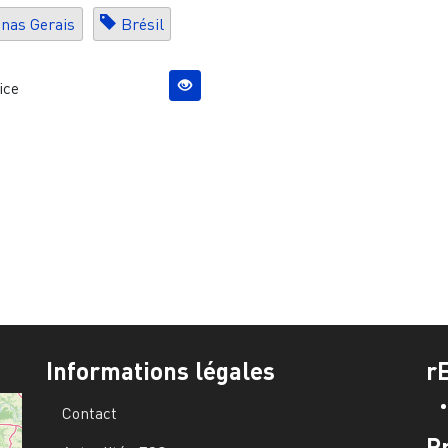
nas Gerais
Brésil
ice
Informations légales
r
Contact
P