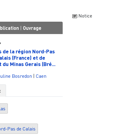
Notice
blication
|
Ouvrage
6
s de la région Nord-Pas
alais (France) et de
t du Minas Gerais (Bré...
uline Bosredon
|
Caen
x
las
rd-Pas de Calais