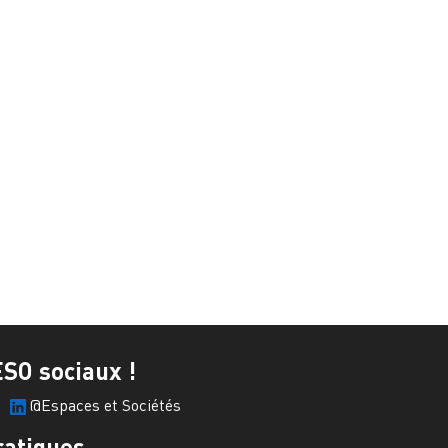
ESO sociaux !
@Espaces et Sociétés
ratiques