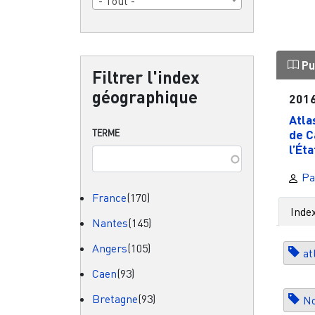
- Tout -
Pu
Filtrer l'index
géographique
201
Atla
de C
TERME
l’Éta
Pa
France
(170)
Inde
Nantes
(145)
Angers
(105)
at
Caen
(93)
Bretagne
(93)
No