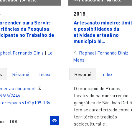
5
2018
reender para Servir:
Artesanato mineiro: limi
riências da Pesquisa
e possibilidades da
icipante no Trabalho de
atividade artesã no
município hi...
phael Fernando Diniz
|
Le
Raphael Fernando Diniz
|
Mans
s
Résumé
Index
Résumé
Index
èder au document
O município de Prados,
8766/2446-
localizado na microrregião
nterespaco.v1n2p109-136
geográfica de São João Del R
tem se caracterizado como
território de tradição
ce - DOI
sociocultural e ...