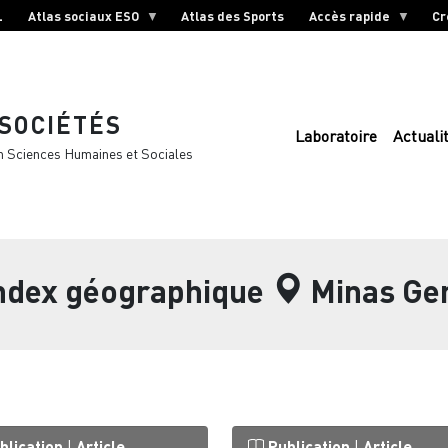
L
Atlas sociaux ESO
Atlas des Sports
Accès rapide
Cr
 SOCIÉTÉS
Laboratoire
Actuali
n Sciences Humaines et Sociales
index géographique
Minas Ge
blication
|
Article
Publication
|
Article