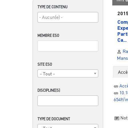
TYPE DE CONTENU
201
Comp
Expe
Part
MEMBRE ESO
Ca...
Ra
Mans
SITE ESO
Accè
- Tout -
Acc
DISCIPLINE(S)
10.1
6549/i
Noti
TYPE DE DOCUMENT