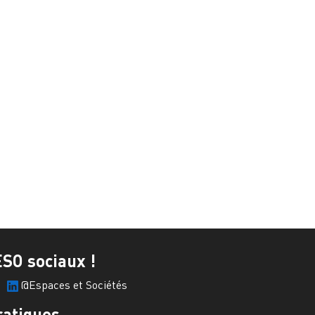
ESO sociaux !
@Espaces et Sociétés
ratiques