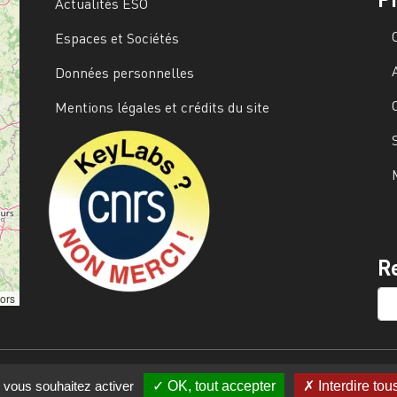
Actualités ESO
Espaces et Sociétés
Données personnelles
Mentions légales et crédits du site
Image
R
SE
tors
e vous souhaitez activer
OK, tout accepter
Interdire tou