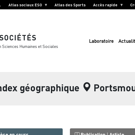
L
Atlas sociaux ESO
Atlas des Sports
Accès rapide
Cr
 SOCIÉTÉS
Laboratoire
Actuali
n Sciences Humaines et Sociales
index géographique
Portsmou
èse en cours
Publication
|
Article