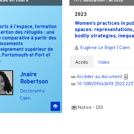
2023
Women’s practices in pub
rts à l'espace, formation
spaces: representations,
sertion des réfugiés : une
bodily strategies, inequal
 comparative à partir des
lissements
Eugénie Le Bigot
|
Caen
seignement supérieur de
 Portsmouth et Port of
n
Accès
Index
Jnaire
Accèder au document
Robertson
10.1080/0966369X.2023.225
Doctorant.e
Caen
Notice - DOI