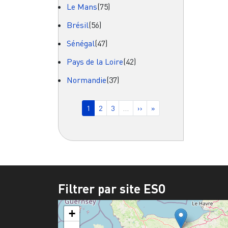
Le Mans
(75)
Brésil
(56)
Sénégal
(47)
Pays de la Loire
(42)
Normandie
(37)
Pagination
Page courante
Page
Page
Page suivante
Dernière page
1
2
3
…
››
»
Filtrer par site ESO
+