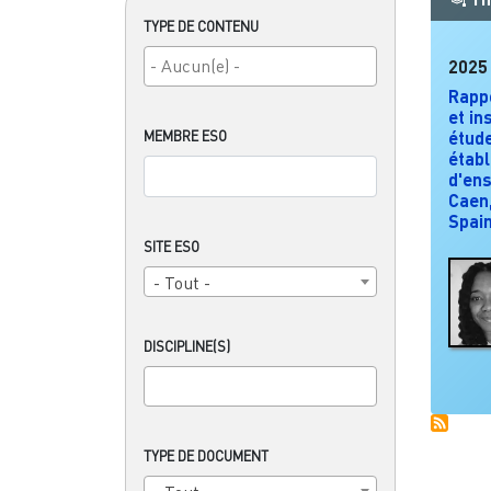
TYPE DE CONTENU
2025
Rappo
et in
MEMBRE ESO
étude
étab
d'en
Caen,
Spai
SITE ESO
- Tout -
DISCIPLINE(S)
TYPE DE DOCUMENT