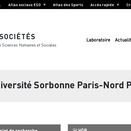
L
Atlas sociaux ESO
Atlas des Sports
Accès rapide
Cr
 SOCIÉTÉS
Laboratoire
Actuali
n Sciences Humaines et Sociales
iversité Sorbonne Paris-Nord Pa
HDR
ojet de recherche