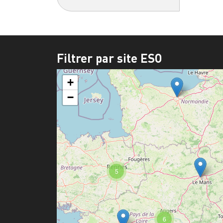
Filtrer par site ESO
+
−
5
6