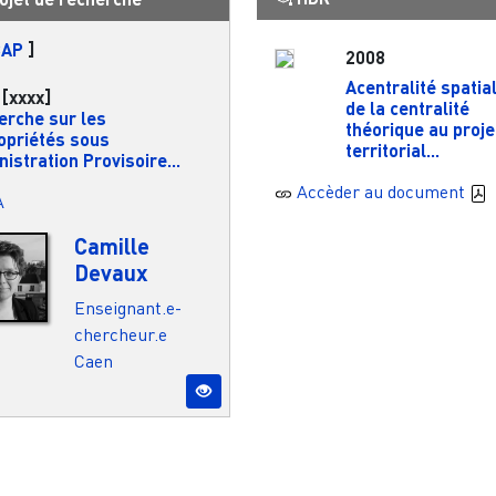
CAP
]
2008
Acentralité spatial
[xxxx]
de la centralité
erche sur les
théorique au proje
opriétés sous
territorial...
istration Provisoire...
Accèder au document
A
Camille
Devaux
Enseignant.e-
chercheur.e
Caen