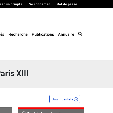
éer un compte
Se connecter
Mot de passe
tés
Recherche
Publications
Annuaire
ris XIII
Ouvrir l'entête