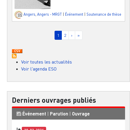
Angers
,
Angers - MRGT
|
Événement
|
Soutenance de thèse
Pagination
Page courante
Page
Page suivante
Dernière page
1
2
›
»
Voir toutes les actualités
Voir l'agenda ESO
Derniers ouvrages publiés
Événement
|
Parution
|
Ouvrage
le
20-02-2026