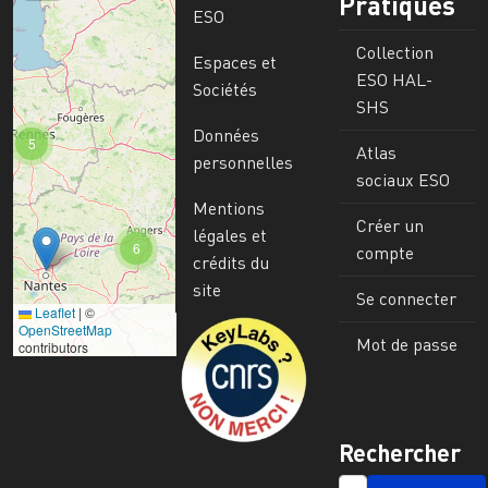
Pratiques
ESO
Collection
Espaces et
ESO HAL-
Sociétés
SHS
Données
5
Atlas
personnelles
sociaux ESO
Mentions
Créer un
légales et
6
compte
crédits du
site
Se connecter
Leaflet
|
©
Image
OpenStreetMap
Mot de passe
contributors
Rechercher
SEARCH