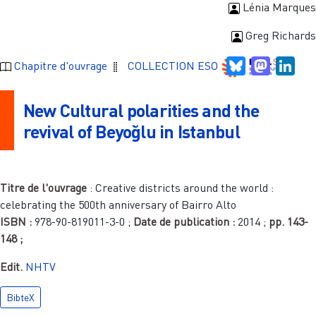
Lénia Marques
Greg Richards
Bluesky
Mastodo
Link
Chapitre d'ouvrage
COLLECTION ESO
New Cultural polarities and the
revival of Beyoğlu in Istanbul
Titre de l'ouvrage
:
Creative districts around the world :
celebrating the 500th anniversary of Bairro Alto
ISBN :
978-90-819011-3-0
;
Date de publication :
2014
;
pp.
143-
148
;
Edit.
NHTV
BibteX