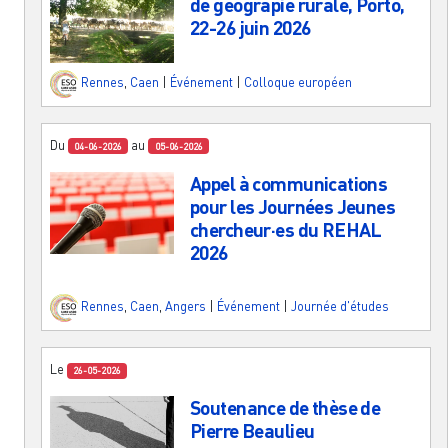
de géograpie rurale, Porto,
22-26 juin 2026
Rennes
,
Caen
|
Événement
|
Colloque européen
Du
au
04-06-2026
05-06-2026
Appel à communications
pour les Journées Jeunes
chercheur·es du REHAL
2026
Rennes
,
Caen
,
Angers
|
Événement
|
Journée d'études
Le
26-05-2026
Soutenance de thèse de
Pierre Beaulieu