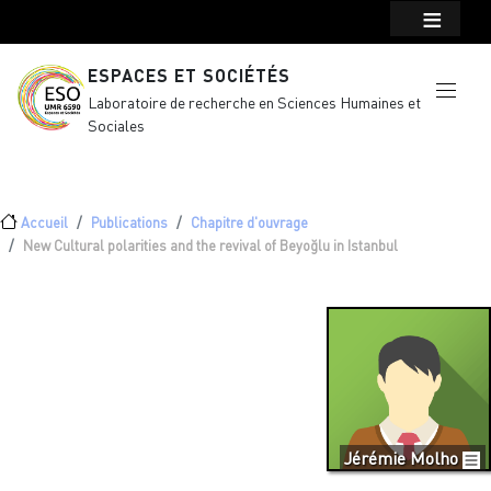
Menu top Header
Aller au contenu principal
ESPACES ET SOCIÉTÉS
Laboratoire de recherche en Sciences Humaines et
Sociales
Fil d'Ariane
Accueil
Publications
Chapitre d'ouvrage
New Cultural polarities and the revival of Beyoğlu in Istanbul
Jérémie Molho