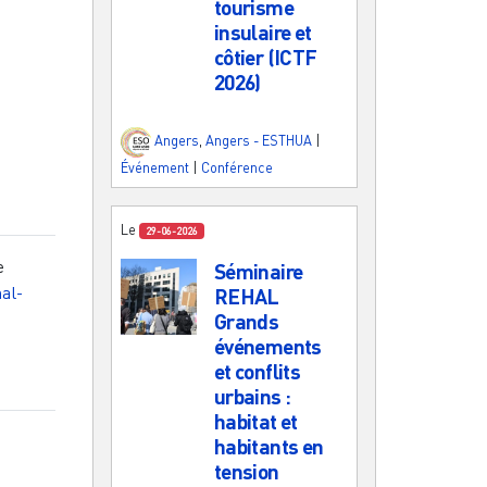
tourisme
insulaire et
côtier (ICTF
2026)
Angers
,
Angers - ESTHUA
|
Événement
|
Conférence
Le
29-06-2026
e
Séminaire
hal-
REHAL
Grands
événements
et conflits
urbains :
habitat et
habitants en
tension