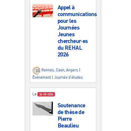
Appel à
communications
pour les
Journées
Jeunes
chercheur·es
du REHAL
2026
Rennes
,
Caen
,
Angers
|
Événement
|
Journée d'études
Le
26-05-2026
Soutenance
de thèse de
Pierre
Beaulieu