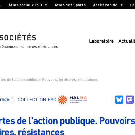
L
Atlas sociaux ESO
Atlas des Sports
Accès rapide
Cr
 SOCIÉTÉS
Laboratoire
Actuali
n Sciences Humaines et Sociales
tes de l'action publique. Pouvoirs, territoires, résistances
Blue
vrage
COLLECTION ESO
rtes de l'action publique. Pouvoirs
ires, résistances