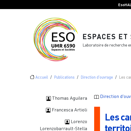
Menu top Header
Aller au contenu principal
EsoHA
ESPACES ET
Laboratoire de recherche e
Fil d'Ariane
Accueil
Publications
Direction d'ouvrage
Les car
Direction d'ou
Thomas Aguilera
Francesca Artioli
Les ca
Lorenzo
territo
Lorenzobarrault-Stella