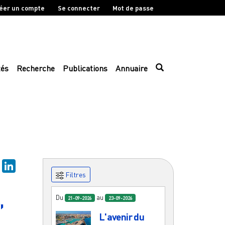
éer un compte
Se connecter
Mot de passe
tés
Recherche
Publications
Annuaire
sky
Mastodon
LinkedIn
Filtres
,
Du
au
21-09-2026
23-09-2026
L'avenir du