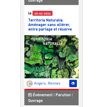
Ouvrage
le
20-02-2026
Territoria Naturalia.
Aménager sans altérer,
entre partage et réserve
Angers
,
Rennes
Événement
|
Parution
|
Ouvrage