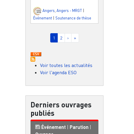
Angers
,
Angers - MRGT
|
Événement
|
Soutenance de thèse
Pagination
Page courante
Page
Page suivante
Dernière page
1
2
›
»
Voir toutes les actualités
Voir l'agenda ESO
Derniers ouvrages
publiés
Événement
|
Parution
|