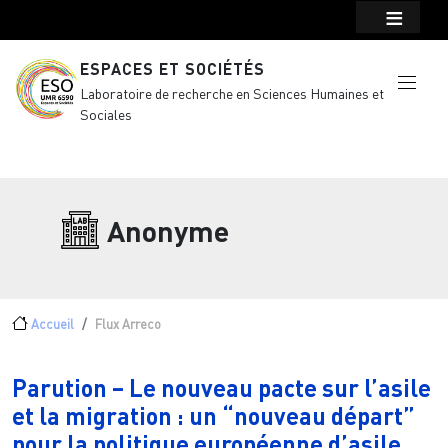
Menu top Header
Aller au contenu principal
ESPACES ET SOCIÉTÉS
Laboratoire de recherche en Sciences Humaines et
Sociales
Anonyme
Fil d'Ariane
Accueil
Flux Arreco
Parution – Le nouveau pacte sur l’asile
et la migration : un “nouveau départ”
pour la politique européenne d’asile