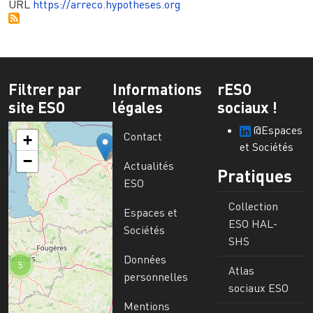
URL
https://arreco.hypotheses.org
Filtrer par
Informations
rESO
site ESO
légales
sociaux !
@Espaces
Contact
+
et Sociétés
−
Actualités
Pratiques
ESO
Collection
Espaces et
ESO HAL-
Sociétés
SHS
Données
5
Atlas
personnelles
sociaux ESO
Mentions