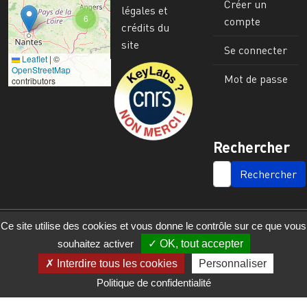
Créer un
légales et
6
compte
crédits du
site
Se connecter
Leaflet
|
©
Image
OpenStreetMap
Mot de passe
contributors
Rechercher
SEARCH
Ce site utilise des cookies et vous donne le contrôle sur ce que vous
souhaitez activer
OK, tout accepter
Interdire tous les cookies
Personnaliser
Politique de confidentialité
© 2023 - 2025 - UMR 6590 - Espaces et Sociétés