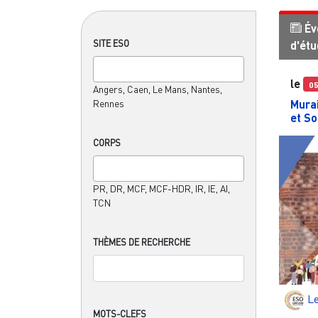
Év
SITE ESO
d'ét
le
0
Angers, Caen, Le Mans, Nantes,
Murai
Rennes
et So
CORPS
PR, DR, MCF, MCF-HDR, IR, IE, AI,
TCN
THÈMES DE RECHERCHE
L
MOTS-CLEFS