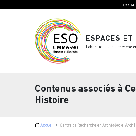
Menu top Header
Aller au contenu principal
EsoHA
ESPACES ET
Laboratoire de recherche e
Contenus associés à
Ce
Histoire
Fil d'Ariane
Accueil
Centre de Recherche en Archéologie, Archéo