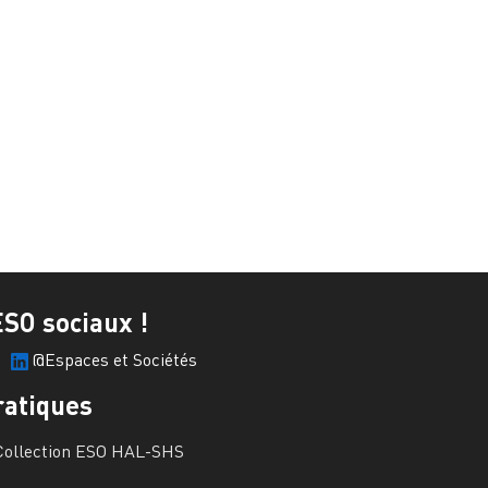
ESO sociaux !
@Espaces et Sociétés
ratiques
Collection ESO HAL-SHS