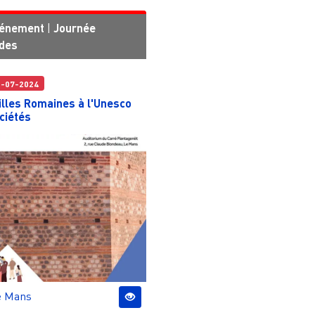
énement
|
Journée
udes
5-07-2024
lles Romaines à l'Unesco
ciétés
e Mans