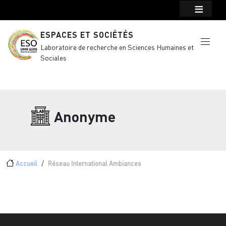
Menu top Header
Aller au contenu principal
ESPACES ET SOCIÉTÉS
Laboratoire de recherche en Sciences Humaines et
Sociales
Anonyme
Fil d'Ariane
Accueil
Réseau International Ambiances