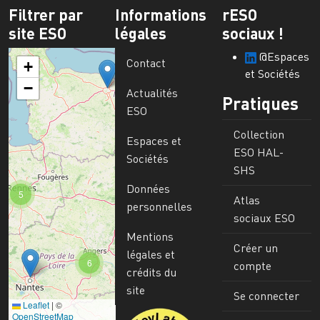
Filtrer par
Informations
rESO
site ESO
légales
sociaux !
@Espaces
Contact
+
et Sociétés
−
Actualités
Pratiques
ESO
Collection
Espaces et
ESO HAL-
Sociétés
SHS
Données
5
Atlas
personnelles
sociaux ESO
Mentions
Créer un
légales et
6
compte
crédits du
site
Se connecter
Leaflet
|
©
Image
OpenStreetMap