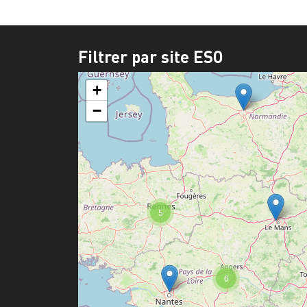
Filtrer par site ESO
+
−
5
6