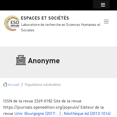
Menu top Header
Aller au contenu principal
ESPACES ET SOCIÉTÉS
Laboratoire de recherche en Sciences Humaines et
Sociales
Anonyme
Fil d'Ariane
Accueil
Populations vulnérables
ISSN de la revue
2269-0182
Site de la revue
https://journals.openedition.org/popvuln/
Editeur de la
revue
Univ. Bourgogne (2017-...) ; Néothèque éd (2013-1016)