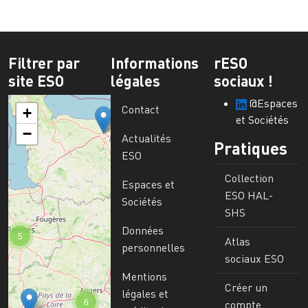
Filtrer par
Informations
rESO
site ESO
légales
sociaux !
@Espaces
Contact
+
et Sociétés
−
Actualités
Pratiques
ESO
Collection
Espaces et
ESO HAL-
Sociétés
SHS
Données
5
Atlas
personnelles
sociaux ESO
Mentions
Créer un
légales et
6
compte