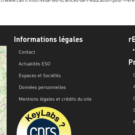
://www.cairn.info/revue-les-sciences-de-l-education-pour-l-er
Informations légales
r
Contact
P
Actualités ESO
Espaces et Sociétés
Données personnelles
Mentions légales et crédits du site
Image