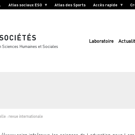
L
Atlas sociaux ESO
Atlas des Sports
Accès rapide
Cr
 SOCIÉTÉS
Laboratoire
Actuali
n Sciences Humaines et Sociales
lle : revue internationale