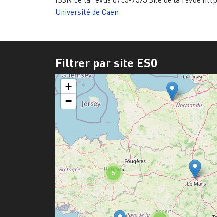
ISSN de la revue
0755-9593
Site de la revue
http
Université de Caen
Filtrer par site ESO
+
−
5