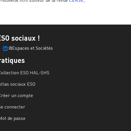
e-nouvelle.htm
Editeur de la revue
CERSE,
ESO sociaux !
@Espaces et Sociétés
ratiques
Collection ESO HAL-SHS
Atlas sociaux ESO
Créer un compte
Se connecter
Mot de passe