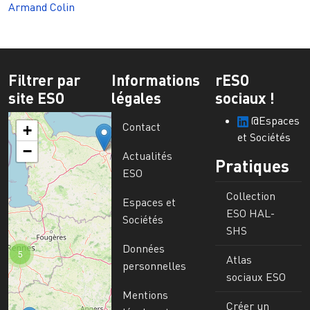
Armand Colin
Filtrer par
Informations
rESO
site ESO
légales
sociaux !
@Espaces
Contact
+
et Sociétés
−
Actualités
Pratiques
ESO
Collection
Espaces et
ESO HAL-
Sociétés
SHS
Données
5
Atlas
personnelles
sociaux ESO
Mentions
Créer un