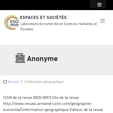
Menu top Header
Aller au contenu principal
ESPACES ET SOCIÉTÉS
Laboratoire de recherche en Sciences Humaines et
Sociales
Anonyme
Fil d'Ariane
Accueil
L'Information géographique
ISSN de la revue
0020-0093
Site de la revue
http://www.revues.armand-colin.com/geographie-
economie/linformation-geographique
Editeur de la revue