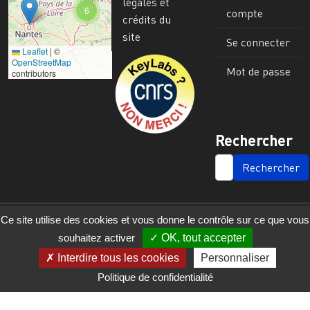
légales et
6
compte
crédits du
site
Se connecter
Leaflet
|
©
Image
OpenStreetMap
Mot de passe
contributors
Rechercher
SEARCH
Ce site utilise des cookies et vous donne le contrôle sur ce que vous
souhaitez activer
OK, tout accepter
Interdire tous les cookies
Personnaliser
Politique de confidentialité
© 2023 - 2025 - UMR 6590 - Espaces et Sociétés