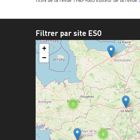
ISSN de la revue
1940-9883
Editeur de la revue
Filtrer par site ESO
+
−
5
6