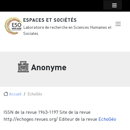
Menu top Header
Aller au contenu principal
ESPACES ET SOCIÉTÉS
Laboratoire de recherche en Sciences Humaines et
Sociales
Anonyme
Fil d'Ariane
Accueil
EchoGéo
ISSN de la revue
1963-1197
Site de la revue
http://echogeo.revues.org/
Editeur de la revue
EchoGéo