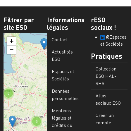
Filtrer par
Informations
rESO
site ESO
légales
sociaux !
@Espaces
Contact
+
et Sociétés
−
Actualités
Pratiques
ESO
Collection
Espaces et
ESO HAL-
Sociétés
SHS
Données
5
Atlas
personnelles
sociaux ESO
Mentions
Créer un
légales et
6
compte
crédits du