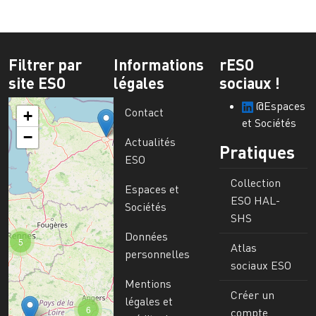
Filtrer par
Informations
rESO
site ESO
légales
sociaux !
@Espaces
Contact
+
et Sociétés
−
Actualités
Pratiques
ESO
Collection
Espaces et
ESO HAL-
Sociétés
SHS
Données
5
Atlas
personnelles
sociaux ESO
Mentions
Créer un
légales et
6
compte