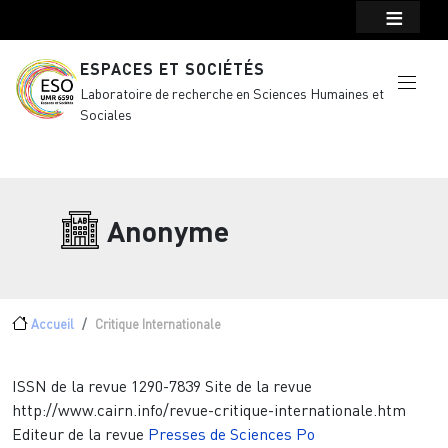
Menu top Header
Aller au contenu principal
ESPACES ET SOCIÉTÉS
Laboratoire de recherche en Sciences Humaines et
Sociales
Anonyme
Fil d'Ariane
Accueil
Critique Internationale
ISSN de la revue
1290-7839
Site de la revue
http://www.cairn.info/revue-critique-internationale.htm
Editeur de la revue
Presses de Sciences Po