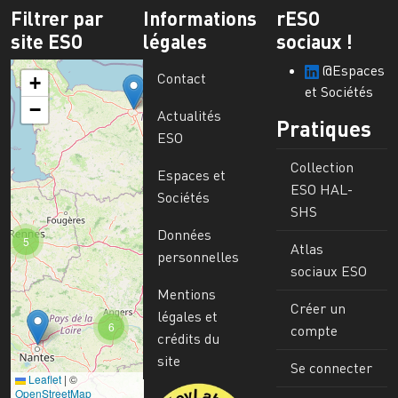
Filtrer par
Informations
rESO
site ESO
légales
sociaux !
@Espaces
Contact
+
et Sociétés
−
Actualités
Pratiques
ESO
Collection
Espaces et
ESO HAL-
Sociétés
SHS
Données
5
Atlas
personnelles
sociaux ESO
Mentions
Créer un
légales et
6
compte
crédits du
site
Se connecter
Leaflet
|
©
Image
OpenStreetMap