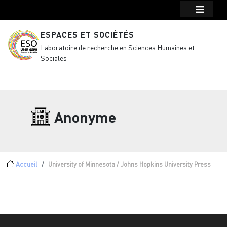
Menu top Header
Aller au contenu principal
ESPACES ET SOCIÉTÉS
Laboratoire de recherche en Sciences Humaines et
Sociales
Anonyme
Fil d'Ariane
Accueil
University of Minnesota / Johns Hopkins University Press