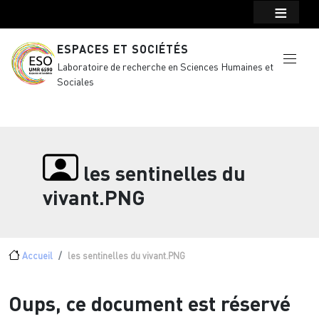
Menu top Header
Aller au contenu principal
ESPACES ET SOCIÉTÉS
Laboratoire de recherche en Sciences Humaines et
Sociales
les sentinelles du
vivant.PNG
Fil d'Ariane
Accueil
les sentinelles du vivant.PNG
Oups, ce document est réservé