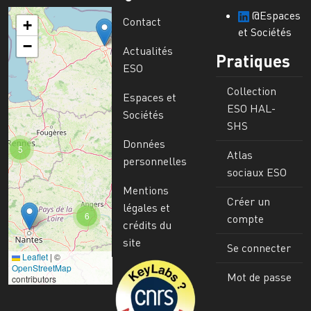
@Espaces
Contact
+
et Sociétés
−
Actualités
Pratiques
ESO
Collection
Espaces et
ESO HAL-
Sociétés
SHS
Données
5
Atlas
personnelles
sociaux ESO
Mentions
Créer un
légales et
6
compte
crédits du
site
Se connecter
Leaflet
|
©
Image
OpenStreetMap
Mot de passe
contributors