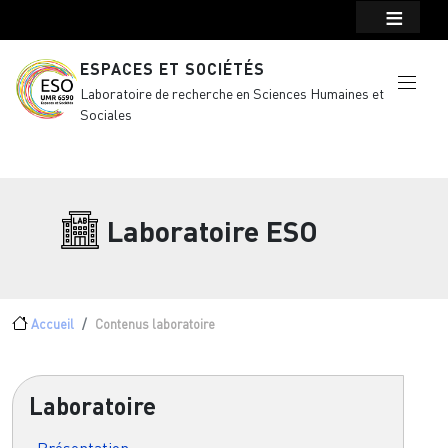
Menu top Header
Aller au contenu principal
ESPACES ET SOCIÉTÉS
Laboratoire de recherche en Sciences Humaines et
Sociales
Laboratoire ESO
Fil d'Ariane
Accueil
Contenus laboratoire
Laboratoire