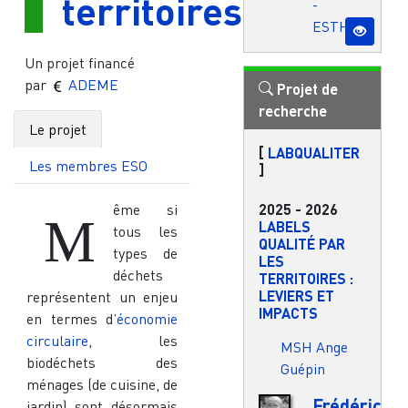
territoires
-
ESTHUA
Un projet financé
par
ADEME
Projet de
recherche
Le projet
[
LABQUALITER
Les membres ESO
]
2025
-
2026
ême si
M
LABELS
tous les
QUALITÉ PAR
types de
LES
déchets
TERRITOIRES :
LEVIERS ET
représentent un enjeu
IMPACTS
en termes d’
économie
circulaire
, les
MSH Ange
biodéchets des
Guépin
ménages (de cuisine, de
Frédéric
jardin) sont désormais