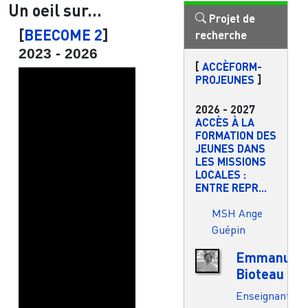
Un oeil sur...
Projet de
[
BEECOME 2
]
recherche
2023
-
2026
[
ACCÈFORM-
PROJEUNES
]
2026
-
2027
ACCÈS À LA
FORMATION DES
JEUNES DANS
LES MISSIONS
LOCALES :
ENTRE REPR...
MSH Ange
Guépin
Emmanuel
Bioteau
Enseignant.e-