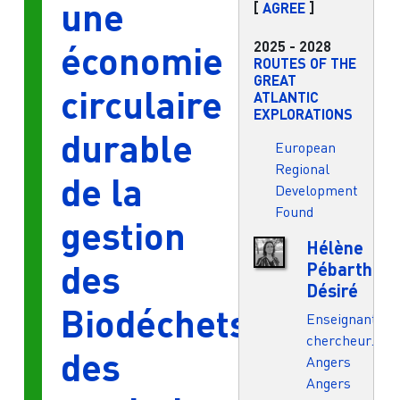
une
[
AGREE
]
2025
-
2028
économie
ROUTES OF THE
GREAT
circulaire
ATLANTIC
EXPLORATIONS
durable
European
Regional
de la
Development
Found
gestion
Hélène
des
Pébarthe-
Désiré
Biodéchets
Enseignant.e-
chercheur.e
des
Angers
Angers