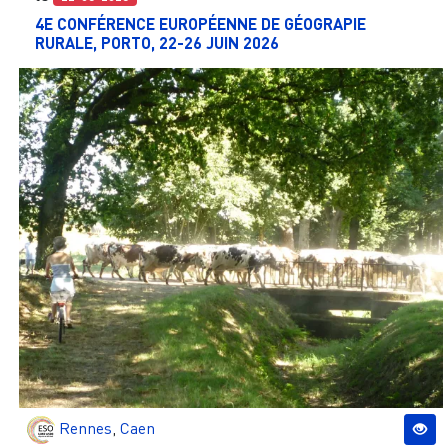
4E CONFÉRENCE EUROPÉENNE DE GÉOGRAPIE
RURALE, PORTO, 22-26 JUIN 2026
Rennes
,
Caen