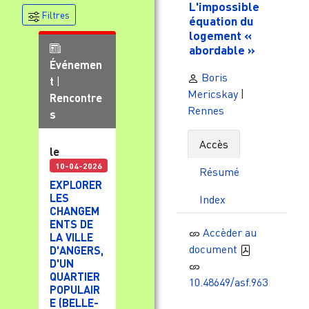
L'impossible
Filtres
équation du
logement «
abordable »
Événemen
Boris
t
|
Mericskay
|
Rencontre
Rennes
s
Accès
le
10-04-2026
Résumé
EXPLORER
LES
Index
CHANGEM
ENTS DE
Accèder au
LA VILLE
document
D'ANGERS,
D'UN
QUARTIER
10.48649/asf.963
POPULAIR
E (BELLE-