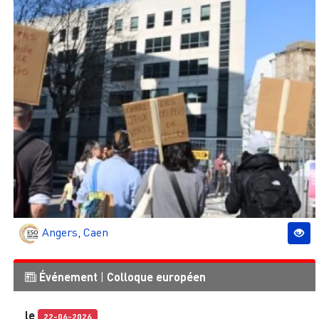
Angers
,
Caen
Événement
|
Colloque européen
le
22-06-2026