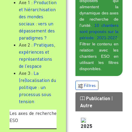
dispositifs qui
Axe 1 :
Production
alimentent la
et hiérarchisation
dynamique des axes
des mondes
de recherche de
sociaux : vers un
l'unité.
10 chantiers
dépassement des
sont proposés sur la
paradigmes ?
période 2021-2027
.
Filtrer le contenu en
Axe 2 :
Pratiques,
relation avec les
expériences et
chantiers ESO en
représentations
utilisant les filtres
de l’espace
disponibles.
Axe 3 :
La
(re)localisation du
Filtres
politique : un
processus sous
Publication
|
tension
Autre
Les axes de recherche
ESO
2025