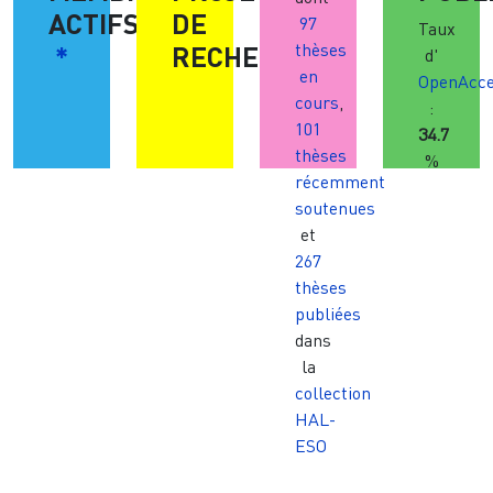
ACTIFS
DE
97
Taux
*
RECHERCHE
thèses
d'
en
OpenAcc
cours
,
:
101
34.7
thèses
%
récemment
soutenues
et
267
thèses
publiées
dans
la
collection
HAL-
ESO