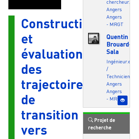
chercheur.e
Angers
Angers
Construction
- MRGT
et
Quentin
Brouard-
évaluation
Sala
Ingénieur.e
des
/
Technicien.ne
trajectoires
Angers
Angers
de
- MRGT
transition
Projet de
vers
recherche