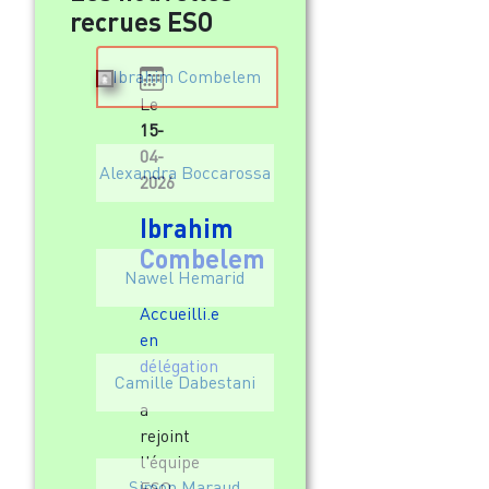
recrues ESO
Ibrahim Combelem
Le
15-
04-
Alexandra Boccarossa
2026
Ibrahim
Combelem
Nawel Hemarid
Accueilli.e
en
délégation
Camille Dabestani
a
rejoint
l'équipe
Simon Maraud
ESO