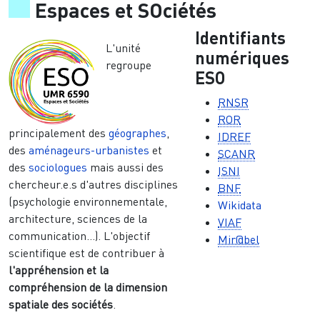
Espaces et SOciétés
Identifiants
L'unité
numériques
regroupe
ESO
RNSR
ROR
principalement des
géographes
,
IDREF
des
aménageurs-urbanistes
et
SCANR
des
sociologues
mais aussi des
ISNI
chercheur.e.s d'autres disciplines
BNF
(psychologie environnementale,
Wikidata
architecture, sciences de la
VIAF
communication...). L'objectif
Mir@bel
scientifique est de contribuer à
l'appréhension et la
compréhension de la dimension
spatiale des sociétés
.