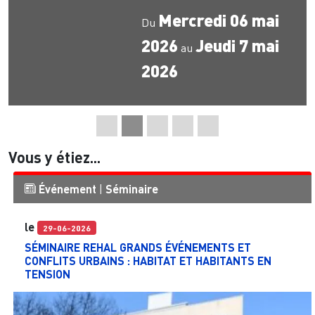
Mercredi 06 mai
Du
2026
Jeudi 7 mai
au
2026
Vous y étiez...
Événement
|
Séminaire
le
29-06-2026
SÉMINAIRE REHAL GRANDS ÉVÉNEMENTS ET
CONFLITS URBAINS : HABITAT ET HABITANTS EN
TENSION