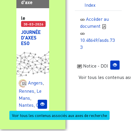
d'axe
Index
le
Accèder au
30-03-2026
document
JOURNÉE
D'AXES
10.48649/asds.73
ESO
3
Notice - DOI
Voir tous les contenus as
Angers
,
Rennes
,
Le
Mans
,
Nantes
,
Caen
Voir tous les contenus associés aux axes de recherche