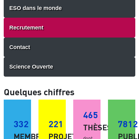
ESO dans le monde
Recrutement
Contact
Science Ouverte
Quelques chiffres
465
332
221
7812
THÈSES
MEMBRES
PROJETS
PUBL
dont