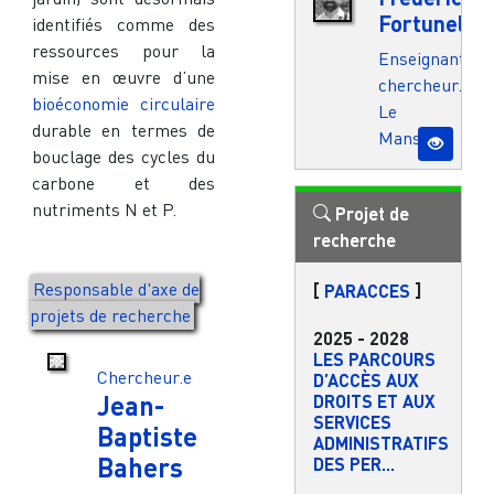
Fortunel
identifiés comme des
ressources pour la
Enseignant.e-
mise en œuvre d’une
chercheur.e
bioéconomie circulaire
Le
durable en termes de
Mans
bouclage des cycles du
carbone et des
nutriments N et P.
Projet de
recherche
Responsable d'axe de
[
PARACCES
]
projets de recherche
2025
-
2028
LES PARCOURS
Chercheur.e
D’ACCÈS AUX
Jean-
DROITS ET AUX
SERVICES
Baptiste
ADMINISTRATIFS
Bahers
DES PER...