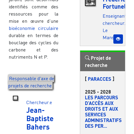
Fortunel
identifiés comme des
ressources pour la
Enseignant.e-
mise en œuvre d’une
chercheur.e
bioéconomie circulaire
Le
durable en termes de
Mans
bouclage des cycles du
carbone et des
nutriments N et P.
Projet de
recherche
Responsable d'axe de
[
PARACCES
]
projets de recherche
2025
-
2028
LES PARCOURS
Chercheur.e
D’ACCÈS AUX
Jean-
DROITS ET AUX
SERVICES
Baptiste
ADMINISTRATIFS
Bahers
DES PER...