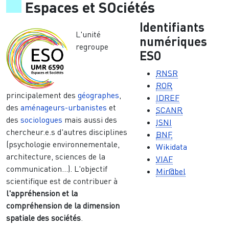
Espaces et SOciétés
Identifiants
L'unité
numériques
regroupe
ESO
RNSR
ROR
principalement des
géographes
,
IDREF
des
aménageurs-urbanistes
et
SCANR
des
sociologues
mais aussi des
ISNI
chercheur.e.s d'autres disciplines
BNF
(psychologie environnementale,
Wikidata
architecture, sciences de la
VIAF
communication...). L'objectif
Mir@bel
scientifique est de contribuer à
l'appréhension et la
compréhension de la dimension
spatiale des sociétés
.