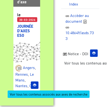
d'axe
Index
le
Accèder au
30-03-2026
document
JOURNÉE
D'AXES
10.48649/asds.73
ESO
3
Notice - DOI
Voir tous les contenus as
Angers
,
Rennes
,
Le
Mans
,
Nantes
,
Caen
Voir tous les contenus associés aux axes de recherche