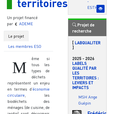
territoires
-
ESTHUA
Un projet financé
par
ADEME
Projet de
recherche
Le projet
[
LABQUALITER
Les membres ESO
]
2025
-
2026
ême si
M
LABELS
tous les
QUALITÉ PAR
types de
LES
déchets
TERRITOIRES :
LEVIERS ET
représentent un enjeu
IMPACTS
en termes d’
économie
circulaire
, les
MSH Ange
biodéchets des
Guépin
ménages (de cuisine, de
Frédéric
jardin) sont désormais