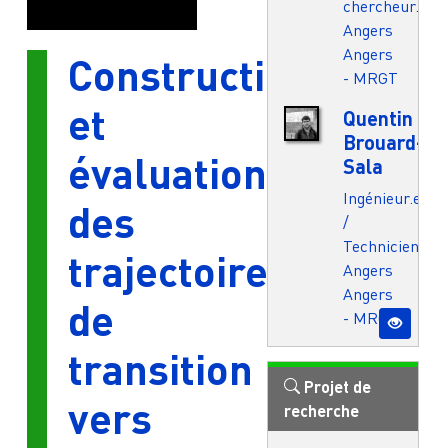
chercheur.e
Angers
Angers
Construction
- MRGT
et
Quentin
Brouard-
évaluation
Sala
Ingénieur.e
des
/
Technicien.ne
trajectoires
Angers
Angers
de
- MRGT
transition
Projet de
vers
recherche