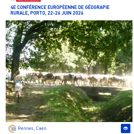
4E CONFÉRENCE EUROPÉENNE DE GÉOGRAPIE
RURALE, PORTO, 22-26 JUIN 2026
Rennes
,
Caen