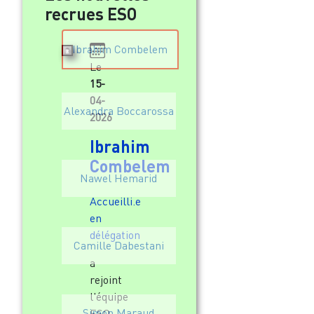
recrues ESO
Ibrahim Combelem
Le
15-
04-
Alexandra Boccarossa
2026
Ibrahim
Combelem
Nawel Hemarid
Accueilli.e
en
délégation
Camille Dabestani
a
rejoint
l'équipe
Simon Maraud
ESO