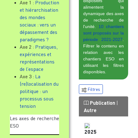
dispositifs qui
Axe 1 :
Production
alimentent la
et hiérarchisation
dynamique des axes
des mondes
de recherche de
sociaux : vers un
l'unité.
10 chantiers
dépassement des
sont proposés sur la
paradigmes ?
période 2021-2027
.
Filtrer le contenu en
Axe 2 :
Pratiques,
relation avec les
expériences et
chantiers ESO en
représentations
utilisant les filtres
de l’espace
disponibles.
Axe 3 :
La
(re)localisation du
Filtres
politique : un
processus sous
Publication
|
tension
Autre
Les axes de recherche
ESO
2025