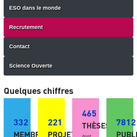
ESO dans le monde
Recrutement
Contact
Science Ouverte
Quelques chiffres
465
332
221
7812
THÈSES
MEMBRES
PROJETS
PUBL
dont