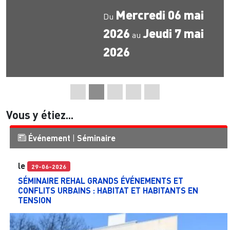
Mercredi 06 mai
Du
2026
Jeudi 7 mai
au
2026
Vous y étiez...
Événement
|
Séminaire
le
29-06-2026
SÉMINAIRE REHAL GRANDS ÉVÉNEMENTS ET
CONFLITS URBAINS : HABITAT ET HABITANTS EN
TENSION