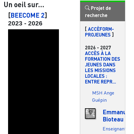
Un oeil sur...
Projet de
[
BEECOME 2
]
recherche
2023
-
2026
[
ACCÈFORM-
PROJEUNES
]
2026
-
2027
ACCÈS À LA
FORMATION DES
JEUNES DANS
LES MISSIONS
LOCALES :
ENTRE REPR...
MSH Ange
Guépin
Emmanuel
Bioteau
Enseignant.e-