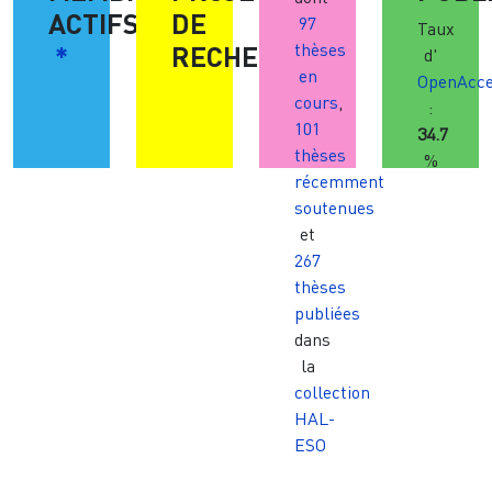
ACTIFS
DE
97
Taux
*
RECHERCHE
thèses
d'
en
OpenAcc
cours
,
:
101
34.7
thèses
%
récemment
soutenues
et
267
thèses
publiées
dans
la
collection
HAL-
ESO