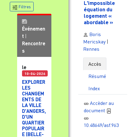
L'impossible
Filtres
équation du
logement «
abordable »
Événemen
Boris
t
|
Mericskay
|
Rencontre
Rennes
s
Accès
le
10-04-2026
Résumé
EXPLORER
LES
Index
CHANGEM
ENTS DE
Accèder au
LA VILLE
document
D'ANGERS,
D'UN
QUARTIER
10.48649/asf.963
POPULAIR
E (BELLE-