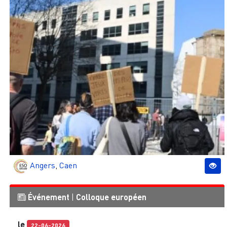
Angers
,
Caen
Événement
|
Colloque européen
le
22-06-2026