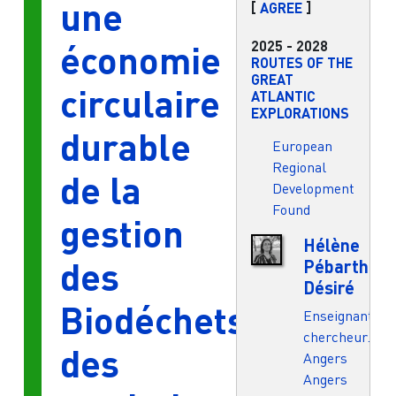
une
[
AGREE
]
2025
-
2028
économie
ROUTES OF THE
GREAT
circulaire
ATLANTIC
EXPLORATIONS
durable
European
Regional
de la
Development
Found
gestion
Hélène
des
Pébarthe-
Désiré
Biodéchets
Enseignant.e-
chercheur.e
des
Angers
Angers