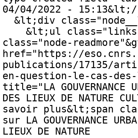
04/04/2022 - 15:13&lt;/
  &lt;div class="node__links"&gt;

    &lt;ul class="links inline"&gt;&lt;li 
class="node-readmore"&g
href="https://eso.cnrs.
publications/17135/arti
en-question-le-cas-des-
title="LA GOUVERNANCE U
DES LIEUX DE NATURE CUL
savoir plus&lt;span cla
sur LA GOUVERNANCE URBA
LIEUX DE NATURE 