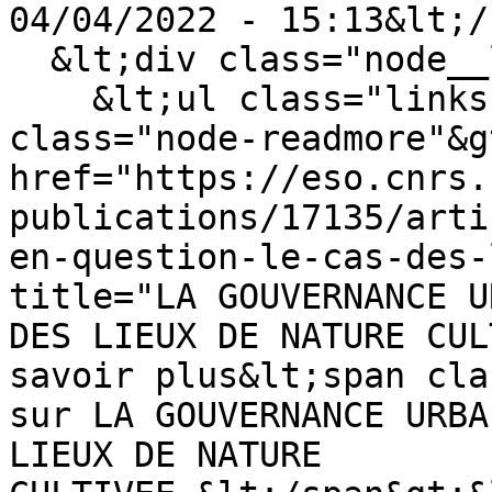
04/04/2022 - 15:13&lt;/
  &lt;div class="node__links"&gt;

    &lt;ul class="links inline"&gt;&lt;li 
class="node-readmore"&g
href="https://eso.cnrs.
publications/17135/arti
en-question-le-cas-des-
title="LA GOUVERNANCE U
DES LIEUX DE NATURE CUL
savoir plus&lt;span cla
sur LA GOUVERNANCE URBA
LIEUX DE NATURE 