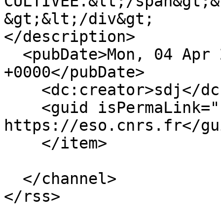
CULTIVEE.&lt;/span&gt;&
&gt;&lt;/div&gt;

</description>

  <pubDate>Mon, 04 Apr 2022 13:13:33 
+0000</pubDate>

    <dc:creator>sdj</dc:creator>

    <guid isPermaLink="false">17135 at 
https://eso.cnrs.fr</gui
    </item>

  </channel>
