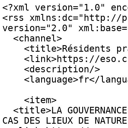
<?xml version="1.0" enc
<rss xmlns:dc="http://p
version="2.0" xml:base=
  <channel>

    <title>Résidents practices</title>

    <link>https://eso.cnrs.fr/fr</link>

    <description/>

    <language>fr</language>

    <item>

  <title>LA GOUVERNANCE URBAINE EN QUESTION, LE 
CAS DES LIEUX DE NATURE