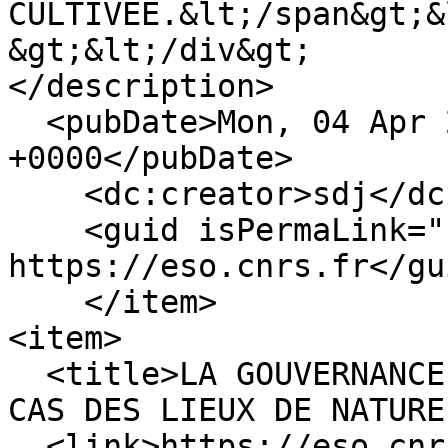
CULTIVEE.&lt;/span&gt;&
&gt;&lt;/div&gt;

</description>

  <pubDate>Mon, 04 Apr 2022 13:13:33 
+0000</pubDate>

    <dc:creator>sdj</dc:creator>

    <guid isPermaLink="false">17135 at 
https://eso.cnrs.fr</gui
    </item>

<item>

  <title>LA GOUVERNANCE URBAINE EN QUESTION, LE 
CAS DES LIEUX DE NATURE
  <link>https://eso.cnrs.fr/fr/node/type-