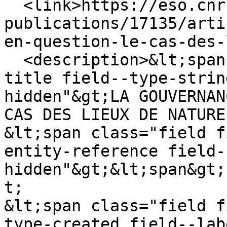
  <link>https://eso.cnrs.fr/fr/node/type-
publications/17135/arti
en-question-le-cas-des-
  <description>&lt;span class="field field--name-
title field--type-strin
hidden"&gt;LA GOUVERNAN
CAS DES LIEUX DE NATURE
&lt;span class="field f
entity-reference field-
hidden"&gt;&lt;span&gt;
t;

&lt;span class="field f
type-created field--lab